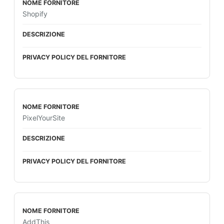
Shopify
PixelYourSite
AddThis