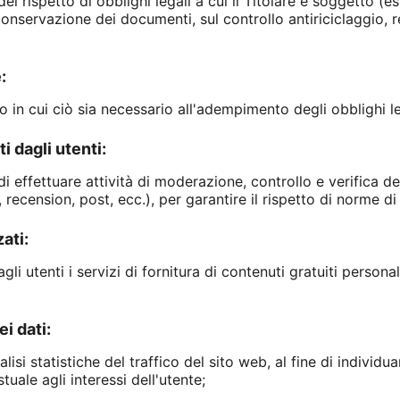
el rispetto di obblighi legali a cui il Titolare è soggetto (es
onservazione dei documenti, sul controllo antiriciclaggio, r
:
 in cui ciò sia necessario all'adempimento degli obblighi leg
 dagli utenti:
di effettuare attività di moderazione, controllo e verifica de
recension, post, ecc.), per garantire il rispetto di norme di
ati:
gli utenti i servizi di fornitura di contenuti gratuiti personal
i dati:
isi statistiche del traffico del sito web, al fine di individuar
uale agli interessi dell'utente;