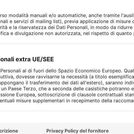
erso modalità manuali e/o automatiche, anche tramite l'ausil
ali e servizi di mailing list), previa applicazione di misure
rità e la riservatezza dei Dati Personali, in modo da ridurre 
ica e divulgazione non autorizzata, nel rispetto di quanto p
sonali extra UE/SEE
ti Personali al di fuori dello Spazio Economico Europeo. Qual
ttiva, dovesse ravvisarne la necessità (a titolo esemplific
uppongano il trasferimento dei dati all'estero), saranno ind
 un Paese Terzo, che a seconda delle casistiche potranno ess
sione Europea, sottoscrizione di clausole contrattuali sta
 eventuali misure supplementari in recepimento della racco
crizione
Privacy Policy del fornitore