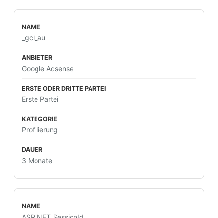
_gcl_au
Google Adsense
Erste Partei
Profilierung
3 Monate
ASP.NET_SessionId