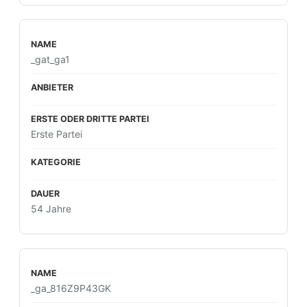
_gat_ga1
Erste Partei
54 Jahre
_ga_816Z9P43GK