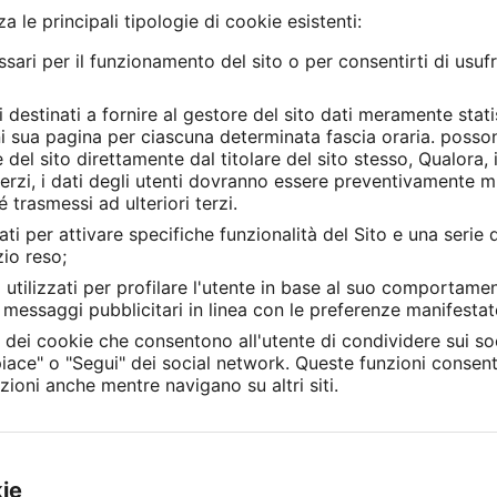
 le principali tipologie di cookie esistenti:
ari per il funzionamento del sito o per consentirti di usufru
 destinati a fornire al gestore del sito dati meramente stat
ogni sua pagina per ciascuna determinata fascia oraria. posso
e del sito direttamente dal titolare del sito stesso, Qualora, 
i terzi, i dati degli utenti dovranno essere preventivamente 
 trasmessi ad ulteriori terzi.
ati per attivare specifiche funzionalità del Sito e una serie d
zio reso;
 utilizzati per profilare l'utente in base al suo comportam
nte messaggi pubblicitari in linea con le preferenze manifesta
a dei cookie che consentono all'utente di condividere sui soc
piace" o "Segui" dei social network. Queste funzioni consent
zioni anche mentre navigano su altri siti.
kie