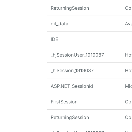
ReturningSession
Co
oil_data
Av
IDE
_hjSessionUser_1919087
Hot
_hjSession_1919087
Hot
ASP.NET_SessionId
Mi
FirstSession
Co
ReturningSession
Co