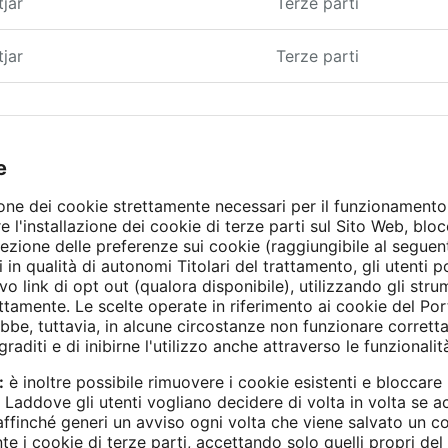
jar
Terze parti
jar
Terze parti
e
one dei cookie strettamente necessari per il funzionamento
ire l'installazione dei cookie di terze parti sul Sito Web, blo
lezione delle preferenze sui cookie (raggiungibile al seguen
 in qualità di autonomi Titolari del trattamento, gli utenti 
vo link di opt out (qualora disponibile), utilizzando gli stru
ttamente. Le scelte operate in riferimento ai cookie del Port
e, tuttavia, in alcune circostanze non funzionare correttamen
raditi e di inibirne l'utilizzo anche attraverso le funzionalit
:
è inoltre possibile rimuovere i cookie esistenti e bloccare 
 Laddove gli utenti vogliano decidere di volta in volta se 
affinché generi un avviso ogni volta che viene salvato un c
te i cookie di terze parti, accettando solo quelli propri de