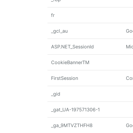
fr
_gcl_au
Go
ASP.NET_SessionId
Mi
CookieBannerTM
FirstSession
Co
_gid
_gat_UA-197571306-1
_ga_9MTVZTHFH8
Go