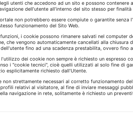
à degli utenti che accedono ad un sito e possono contenere 
igazione dell'utente all'interno del sito stesso per finalità 
Portale non potrebbero essere compiute o garantite senza l'
 stesso funzionamento del Sito Web.
 funzioni, i cookie possono rimanere salvati nel computer de
ne, che vengono automaticamente cancellati alla chiusura de
ell'utente fino ad una scadenza prestabilita, ovvero fino a
 l'utilizzo dei cookie non sempre è richiesto un espresso co
o i "cookie tecnici", cioè quelli utilizzati al solo fine di g
o esplicitamente richiesto dall'Utente.
e non strettamente necessari al corretto funzionamento del P
 profili relativi al visitatore, al fine di inviare messaggi pubb
ella navigazione in rete, solitamente è richiesto un prevent