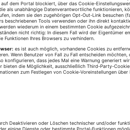
 auf dem Portal blockiert, über das Cookie-Einstellungsw
 die als unabhängige Datenverantwortliche funktionieren, k
fen, indem sie den zugehörigen Opt-Out-Link besuchen (fall
ers beschriebenen Tools verwenden oder ihn direkt kontaktie
werden wiederum in einem bestimmten Cookie aufgezeichne
änden nicht richtig: In diesem Fall wird der Eigentümer 
e Funktionen Ihres Browsers zu verhindern.
owser:
es ist auch möglich, vorhandene Cookies zu entferne
eren. Wenn Benutzer von Fall zu Fall entscheiden möchten,
so konfigurieren, dass jedes Mal eine Warnung generiert wi
 bieten die Möglichkeit, ausschließlich Third-Party-Cookie
rmationen zum Festlegen von Cookie-Voreinstellungen über I
urch Deaktivieren oder Löschen technischer und/oder funkt
oder einige Dienste oder bestimmte Portal-Funktionen mögli