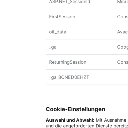
ASP.NET_SessionId
Micr
FirstSession
Cons
oil_data
Ava
_ga
Goog
ReturningSession
Cons
_ga_8CNED0EHZT
Cookie-Einstellungen
Auswahl und Abwahl:
Mit Ausnahme v
und die angeforderten Dienste bereitz