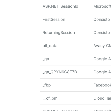
ASP.NET_SessionId
Microsof
FirstSession
Consisto
ReturningSession
Consisto
oil_data
Avacy C
_ga
Google A
_ga_QPYN6G8T7B
Google A
_fbp
Faceboo
__cf_bm
CloudFla