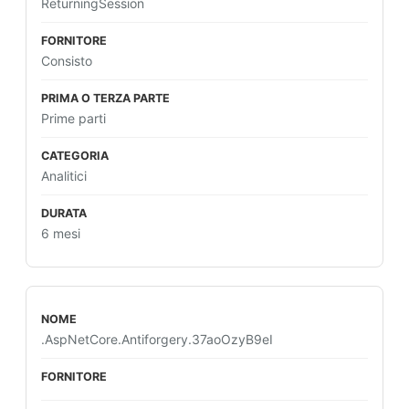
ReturningSession
Consisto
Prime parti
Analitici
6 mesi
.AspNetCore.Antiforgery.37aoOzyB9eI