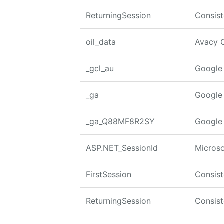
ReturningSession
Consis
oil_data
Avacy 
_gcl_au
Google
_ga
Google 
_ga_Q88MF8R2SY
Google 
ASP.NET_SessionId
Microso
FirstSession
Consis
ReturningSession
Consis