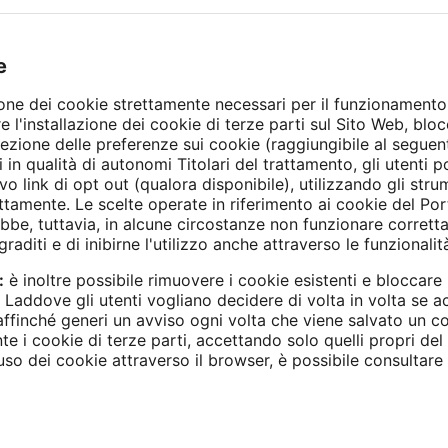
e
one dei cookie strettamente necessari per il funzionamento
ire l'installazione dei cookie di terze parti sul Sito Web, blo
lezione delle preferenze sui cookie (raggiungibile al seguen
 in qualità di autonomi Titolari del trattamento, gli utenti 
vo link di opt out (qualora disponibile), utilizzando gli stru
ttamente. Le scelte operate in riferimento ai cookie del Port
e, tuttavia, in alcune circostanze non funzionare correttamen
raditi e di inibirne l'utilizzo anche attraverso le funzionalit
:
è inoltre possibile rimuovere i cookie esistenti e bloccare 
 Laddove gli utenti vogliano decidere di volta in volta se 
affinché generi un avviso ogni volta che viene salvato un c
te i cookie di terze parti, accettando solo quelli propri de
o dei cookie attraverso il browser, è possibile consultare le