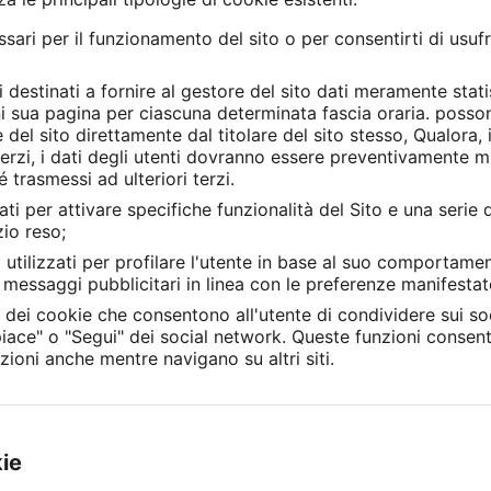
ari per il funzionamento del sito o per consentirti di usufru
 destinati a fornire al gestore del sito dati meramente stat
ogni sua pagina per ciascuna determinata fascia oraria. posso
e del sito direttamente dal titolare del sito stesso, Qualora, 
i terzi, i dati degli utenti dovranno essere preventivamente 
 trasmessi ad ulteriori terzi.
ati per attivare specifiche funzionalità del Sito e una serie d
zio reso;
 utilizzati per profilare l'utente in base al suo comportam
nte messaggi pubblicitari in linea con le preferenze manifesta
a dei cookie che consentono all'utente di condividere sui soc
piace" o "Segui" dei social network. Queste funzioni consent
zioni anche mentre navigano su altri siti.
kie