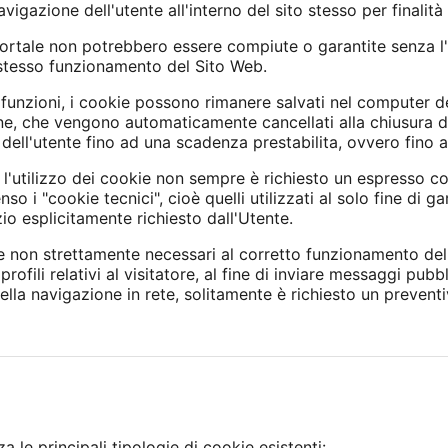
igazione dell'utente all'interno del sito stesso per finalità 
Portale non potrebbero essere compiute o garantite senza l'
 stesso funzionamento del Sito Web.
 funzioni, i cookie possono rimanere salvati nel computer de
ne, che vengono automaticamente cancellati alla chiusura de
ell'utente fino ad una scadenza prestabilita, ovvero fino a
 l'utilizzo dei cookie non sempre è richiesto un espresso co
o i "cookie tecnici", cioè quelli utilizzati al solo fine di g
o esplicitamente richiesto dall'Utente.
e non strettamente necessari al corretto funzionamento del P
 profili relativi al visitatore, al fine di inviare messaggi pubb
ella navigazione in rete, solitamente è richiesto un prevent
 le principali tipologie di cookie esistenti: