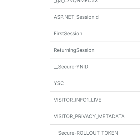
_ga_L7VQNMEC5X
ASP.NET_SessionId
FirstSession
ReturningSession
__Secure-YNID
YSC
VISITOR_INFO1_LIVE
VISITOR_PRIVACY_METADATA
__Secure-ROLLOUT_TOKEN