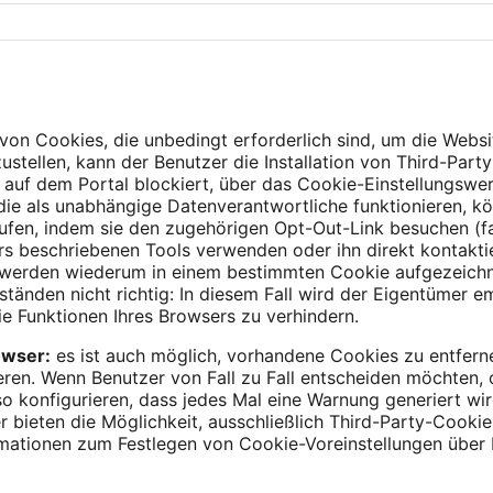
on Cookies, die unbedingt erforderlich sind, um die Webs
ustellen, kann der Benutzer die Installation von Third-Part
 auf dem Portal blockiert, über das Cookie-Einstellungsw
 die als unabhängige Datenverantwortliche funktionieren, k
fen, indem sie den zugehörigen Opt-Out-Link besuchen (fall
ers beschriebenen Tools verwenden oder ihn direkt kontaktie
werden wiederum in einem bestimmten Cookie aufgezeichne
änden nicht richtig: In diesem Fall wird der Eigentümer 
e Funktionen Ihres Browsers zu verhindern.
owser:
es ist auch möglich, vorhandene Cookies zu entferne
eren. Wenn Benutzer von Fall zu Fall entscheiden möchten,
so konfigurieren, dass jedes Mal eine Warnung generiert wi
 bieten die Möglichkeit, ausschließlich Third-Party-Cookie
rmationen zum Festlegen von Cookie-Voreinstellungen über I