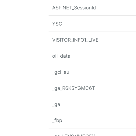
ASP.NET_SessionId
YSC
VISITOR_INFO1_LIVE
oil_data
_gcl_au
_ga_R6KSYGMC6T
_ga
_fbp