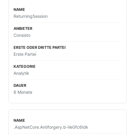
ReturningSession
Consisto
Erste Partei
Analytik
6 Monate
.AspNetCore.Antiforgery.b-VeGfc6Idk