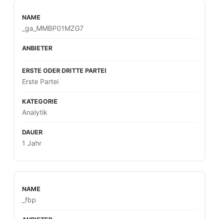
_ga_MMBP01MZG7
Erste Partei
Analytik
1 Jahr
_fbp