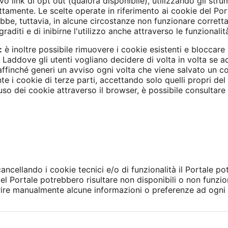
vo link di opt out (qualora disponibile), utilizzando gli stru
ttamente. Le scelte operate in riferimento ai cookie del Port
e, tuttavia, in alcune circostanze non funzionare correttamen
raditi e di inibirne l'utilizzo anche attraverso le funzionalit
:
è inoltre possibile rimuovere i cookie esistenti e bloccare 
 Laddove gli utenti vogliano decidere di volta in volta se 
affinché generi un avviso ogni volta che viene salvato un c
te i cookie di terze parti, accettando solo quelli propri de
o dei cookie attraverso il browser, è possibile consultare le
 cancellando i cookie tecnici e/o di funzionalità il Portale p
del Portale potrebbero risultare non disponibili o non funz
rire manualmente alcune informazioni o preferenze ad ogni v