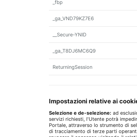
_fbp
_ga_VND79KZ7E6
__Secure-YNID
_ga_T8DJ6MC6Q9
ReturningSession
Impostazioni relative ai cooki
Selezione e de-selezione:
ad esclusi
servizi richiesti, l'Utente potrà imped
Portale, attraverso lo strumento di se
di tracciamento di terze parti operanti