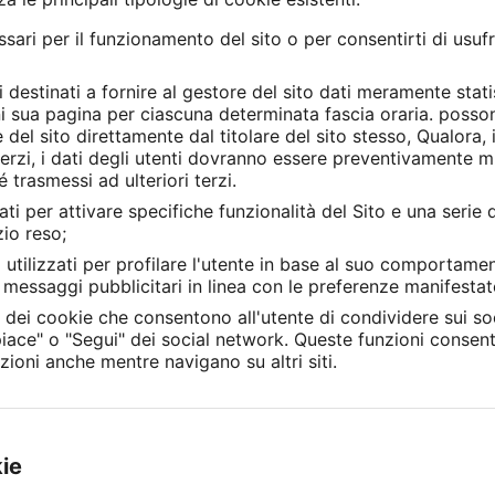
ari per il funzionamento del sito o per consentirti di usufru
 destinati a fornire al gestore del sito dati meramente stat
ogni sua pagina per ciascuna determinata fascia oraria. posso
e del sito direttamente dal titolare del sito stesso, Qualora, 
i terzi, i dati degli utenti dovranno essere preventivamente 
 trasmessi ad ulteriori terzi.
ati per attivare specifiche funzionalità del Sito e una serie d
zio reso;
 utilizzati per profilare l'utente in base al suo comportam
nte messaggi pubblicitari in linea con le preferenze manifesta
a dei cookie che consentono all'utente di condividere sui soc
piace" o "Segui" dei social network. Queste funzioni consent
zioni anche mentre navigano su altri siti.
kie