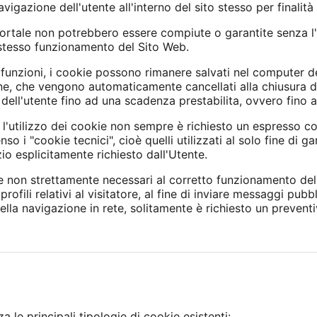
igazione dell'utente all'interno del sito stesso per finalità 
Portale non potrebbero essere compiute o garantite senza l'
 stesso funzionamento del Sito Web.
 funzioni, i cookie possono rimanere salvati nel computer de
ne, che vengono automaticamente cancellati alla chiusura de
ell'utente fino ad una scadenza prestabilita, ovvero fino a
 l'utilizzo dei cookie non sempre è richiesto un espresso co
o i "cookie tecnici", cioè quelli utilizzati al solo fine di g
o esplicitamente richiesto dall'Utente.
e non strettamente necessari al corretto funzionamento del P
 profili relativi al visitatore, al fine di inviare messaggi pubb
ella navigazione in rete, solitamente è richiesto un prevent
 le principali tipologie di cookie esistenti: