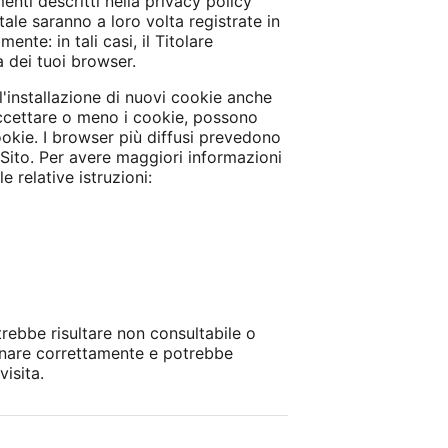
menti descritti nella privacy policy
ale saranno a loro volta registrate in
te: in tali casi, il Titolare
à dei tuoi browser.
l'installazione di nuovi cookie anche
accettare o meno i cookie, possono
ookie. I browser più diffusi prevedono
l Sito. Per avere maggiori informazioni
 relative istruzioni:
otrebbe risultare non consultabile o
ionare correttamente e potrebbe
isita.