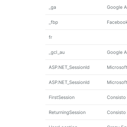
_ga
Google A
_fbp
Faceboo
fr
_gcl_au
Google A
ASP.NET_SessionId
Microsof
ASP.NET_SessionId
Microsof
FirstSession
Consisto
ReturningSession
Consisto