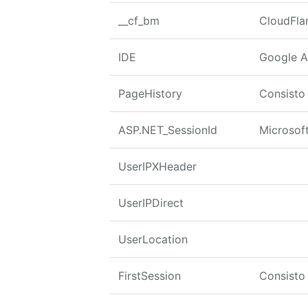
__cf_bm
CloudFla
IDE
Google A
PageHistory
Consisto
ASP.NET_SessionId
Microsof
UserIPXHeader
UserIPDirect
UserLocation
FirstSession
Consisto