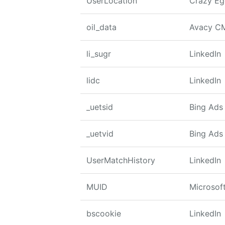
UserLocation
Crazy E
oil_data
Avacy C
li_sugr
LinkedIn
lidc
LinkedIn
_uetsid
Bing Ads
_uetvid
Bing Ads
UserMatchHistory
LinkedIn
MUID
Microsoft
bscookie
LinkedIn