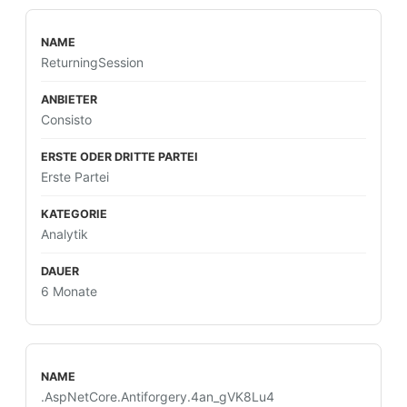
ReturningSession
Consisto
Erste Partei
Analytik
6 Monate
.AspNetCore.Antiforgery.4an_gVK8Lu4