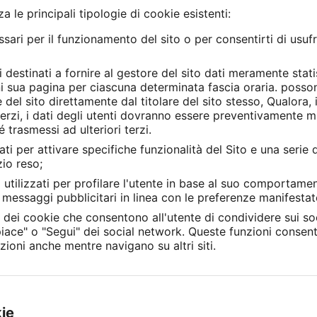
 le principali tipologie di cookie esistenti:
ari per il funzionamento del sito o per consentirti di usufru
 destinati a fornire al gestore del sito dati meramente stat
ogni sua pagina per ciascuna determinata fascia oraria. posso
e del sito direttamente dal titolare del sito stesso, Qualora, 
i terzi, i dati degli utenti dovranno essere preventivamente 
 trasmessi ad ulteriori terzi.
ati per attivare specifiche funzionalità del Sito e una serie d
zio reso;
 utilizzati per profilare l'utente in base al suo comportam
nte messaggi pubblicitari in linea con le preferenze manifesta
a dei cookie che consentono all'utente di condividere sui soc
piace" o "Segui" dei social network. Queste funzioni consent
zioni anche mentre navigano su altri siti.
kie