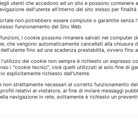
à degli utenti che accedono ad un sito e possono contenere 
igazione dell'utente all'interno del sito stesso per finalità 
Portale non potrebbero essere compiute o garantite senza l'
 stesso funzionamento del Sito Web.
 funzioni, i cookie possono rimanere salvati nel computer de
ne, che vengono automaticamente cancellati alla chiusura de
ell'utente fino ad una scadenza prestabilita, ovvero fino a
 l'utilizzo dei cookie non sempre è richiesto un espresso co
o i "cookie tecnici", cioè quelli utilizzati al solo fine di g
o esplicitamente richiesto dall'Utente.
e non strettamente necessari al corretto funzionamento del P
 profili relativi al visitatore, al fine di inviare messaggi pubb
ella navigazione in rete, solitamente è richiesto un prevent