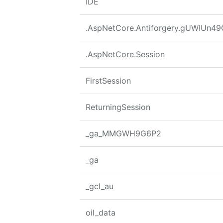
IDE
.AspNetCore.Antiforgery.gUWIUn4
.AspNetCore.Session
FirstSession
ReturningSession
_ga_MMGWH9G6P2
_ga
_gcl_au
oil_data