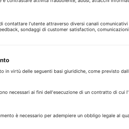
e contrastare attività fraudolente, abusi, attacchi informatici
 di contattare l'utente attraverso diversi canali comunicativ
di feedback, sondaggi di customer satisfaction, comunicazioni
ento
ito in virtù delle seguenti basi giuridiche, come previsto dal
ono necessari ai fini dell'esecuzione di un contratto di cui l
tamento è necessario per adempiere un obbligo legale al qual