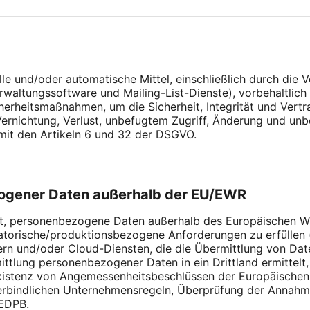
lle und/oder automatische Mittel, einschließlich durch die
rwaltungssoftware und Mailing-List-Dienste), vorbehaltli
cherheitsmaßnahmen, um die Sicherheit, Integrität und Vert
Vernichtung, Verlust, unbefugtem Zugriff, Änderung und un
mit den Artikeln 6 und 32 der DSGVO.
zogener Daten außerhalb der EU/EWR
ht, personenbezogene Daten außerhalb des Europäischen Wir
torische/produktionsbezogene Anforderungen zu erfüllen (
rn und/oder Cloud-Diensten, die die Übermittlung von Dat
ttlung personenbezogener Daten in ein Drittland ermittelt
xistenz von Angemessenheitsbeschlüssen der Europäischen
verbindlichen Unternehmensregeln, Überprüfung der Anna
EDPB.