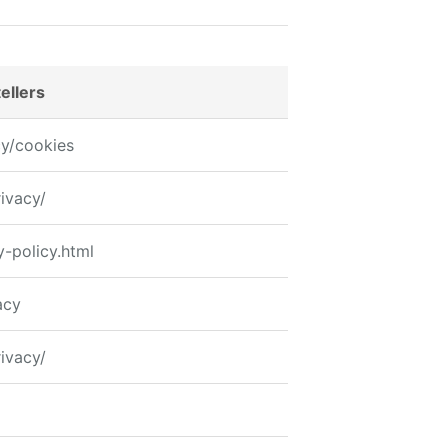
ellers
y/cookies
rivacy/
y-policy.html
acy
rivacy/