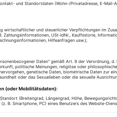
 Kontakt- und Standortdaten (Wohn-/Privatadresse, E-Mail
ng wirtschaftlicher und steuerlicher Verpflichtungen im Zu
 B. Zahlungsinformationen, USt-IdNr., Kaufhistorie, Inform
Rechnungsinformationen, Hilfeanfragen usw.);
rsonenbezogener Daten" gemäß Art. 9 der Verordnung, d.
erkunft, politische Meinungen, religiöse oder philosophisc
ervorgehen, genetische Daten, biometrische Daten zur eind
sundheit oder das Sexualleben oder die sexuelle Ausrichtun
n (oder Mobilitätsdaten):
 Standort (Breitengrad, Längengrad, Höhe, Bewegungsricht
 (z. B. Smartphone, PC) eines Benutzers des Website-Dien