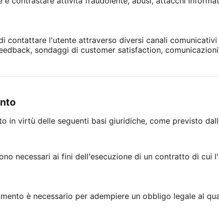
e contrastare attività fraudolente, abusi, attacchi informatici
 di contattare l'utente attraverso diversi canali comunicativ
di feedback, sondaggi di customer satisfaction, comunicazioni
ento
ito in virtù delle seguenti basi giuridiche, come previsto dal
ono necessari ai fini dell'esecuzione di un contratto di cui l
tamento è necessario per adempiere un obbligo legale al qual