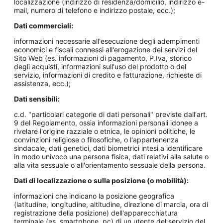
localizzazione (indirizzo di residenza/domicilio, indirizzo e-
mail, numero di telefono e indirizzo postale, ecc.);
Dati commerciali:
informazioni necessarie all'esecuzione degli adempimenti
economici e fiscali connessi all'erogazione dei servizi del
Sito Web (es. informazioni di pagamento, P.Iva, storico
degli acquisti, informazioni sull'uso del prodotto o del
servizio, informazioni di credito e fatturazione, richieste di
assistenza, ecc.);
Dati sensibili:
c.d. "particolari categorie di dati personali" previste dall'art.
9 del Regolamento, ossia informazioni personali idonee a
rivelare l'origine razziale o etnica, le opinioni politiche, le
convinzioni religiose o filosofiche, o l'appartenenza
sindacale, dati genetici, dati biometrici intesi a identificare
in modo univoco una persona fisica, dati relativi alla salute o
alla vita sessuale o all'orientamento sessuale della persona.
Dati di localizzazione o sulla posizione (o mobilità):
informazioni che indicano la posizione geografica
(latitudine, longitudine, altitudine, direzione di marcia, ora di
registrazione della posizione) dell'apparecchiatura
terminale (es. smartphone, pc) di un utente del servizio del