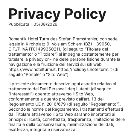
Privacy Policy
Pubblicata il 05/08/2026
Romantik Hotel Turm des Stefan Pramstrahler, con sede
legale in Kirchplatz 9, Völs am Schlern (BZ) - 39050,
C.F./P.IVA IT01499350211, (di seguito "Titolare del
trattamento" o "Titolare") si impegna costantemente per
tutelare la privacy on-line delle persone fisiche durante la
navigazione e la fruizione dei servizi sui siti web
https://www.hotelturm.it, https://holidays.hotelturm.it (di
seguito "Portale" o "Sito Web").
Il presente documento descrive ogni aspetto relativo al
trattamento dei Dati Personali degli utenti (di seguito
"Interessati") operato attraverso il Sito Web,
conformemente a quanto previsto dall'art. 13 del
Regolamento UE n. 2016/679 (di seguito "Regolamento").
Secondo le norme del Regolamento, i trattamenti effettuati
dal Titolare attraverso il Sito Web saranno improntati ai
principi di liceità, correttezza, trasparenza, limitazione delle
finalità e della conservazione, minimizzazione dei dati,
esattezza, integrità e riservatezza.