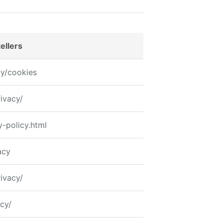
ellers
y/cookies
rivacy/
y-policy.html
acy
rivacy/
icy/