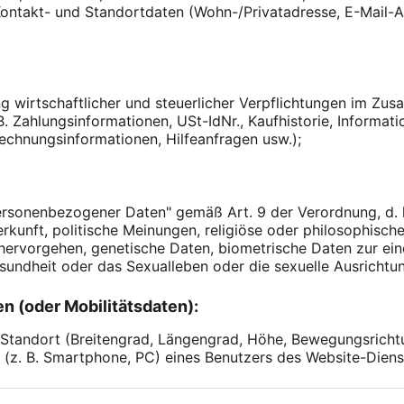
 Kontakt- und Standortdaten (Wohn-/Privatadresse, E-Mail
ng wirtschaftlicher und steuerlicher Verpflichtungen im Zu
 B. Zahlungsinformationen, USt-IdNr., Kaufhistorie, Inform
Rechnungsinformationen, Hilfeanfragen usw.);
rsonenbezogener Daten" gemäß Art. 9 der Verordnung, d.
erkunft, politische Meinungen, religiöse oder philosophisc
ervorgehen, genetische Daten, biometrische Daten zur eind
sundheit oder das Sexualleben oder die sexuelle Ausrichtun
n (oder Mobilitätsdaten):
 Standort (Breitengrad, Längengrad, Höhe, Bewegungsricht
 (z. B. Smartphone, PC) eines Benutzers des Website-Dien