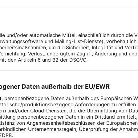
lle und/oder automatische Mittel, einschließlich durch die
rwaltungssoftware und Mailing-List-Dienste), vorbehaltli
cherheitsmaßnahmen, um die Sicherheit, Integrität und Vert
Vernichtung, Verlust, unbefugtem Zugriff, Änderung und un
mit den Artikeln 6 und 32 der DSGVO.
zogener Daten außerhalb der EU/EWR
ht, personenbezogene Daten außerhalb des Europäischen Wir
torische/produktionsbezogene Anforderungen zu erfüllen (
rn und/oder Cloud-Diensten, die die Übermittlung von Dat
ttlung personenbezogener Daten in ein Drittland ermittelt
xistenz von Angemessenheitsbeschlüssen der Europäischen
verbindlichen Unternehmensregeln, Überprüfung der Anna
EDPB.