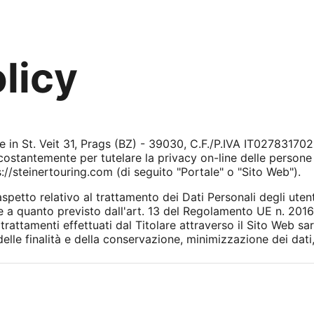
licy
in St. Veit 31, Prags (BZ) - 39030, C.F./P.IVA IT02783170216
costantemente per tutelare la privacy on-line delle persone 
s://steinertouring.com (di seguito "Portale" o "Sito Web").
petto relativo al trattamento dei Dati Personali degli utenti
 a quanto previsto dall'art. 13 del Regolamento UE n. 201
ttamenti effettuati dal Titolare attraverso il Sito Web saran
elle finalità e della conservazione, minimizzazione dei dati,