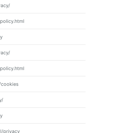
vacy/
-policy.html
cy
vacy/
-policy.html
/cookies
y/
cy
l/privacy