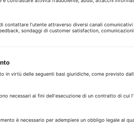
e contrastare attività fraudolente, abusi, attacchi informatici
 di contattare l'utente attraverso diversi canali comunicativ
di feedback, sondaggi di customer satisfaction, comunicazioni
ento
ito in virtù delle seguenti basi giuridiche, come previsto dal
ono necessari ai fini dell'esecuzione di un contratto di cui l
tamento è necessario per adempiere un obbligo legale al qual