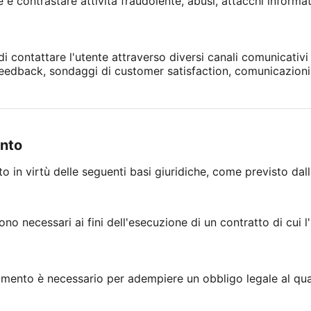
e contrastare attività fraudolente, abusi, attacchi informatici
 di contattare l'utente attraverso diversi canali comunicativ
di feedback, sondaggi di customer satisfaction, comunicazioni
ento
ito in virtù delle seguenti basi giuridiche, come previsto dal
ono necessari ai fini dell'esecuzione di un contratto di cui l
tamento è necessario per adempiere un obbligo legale al qual