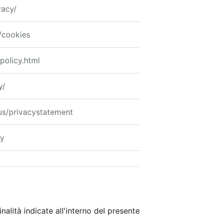
vacy/
/cookies
-policy.html
y/
-us/privacystatement
cy
nalità indicate all'interno del presente