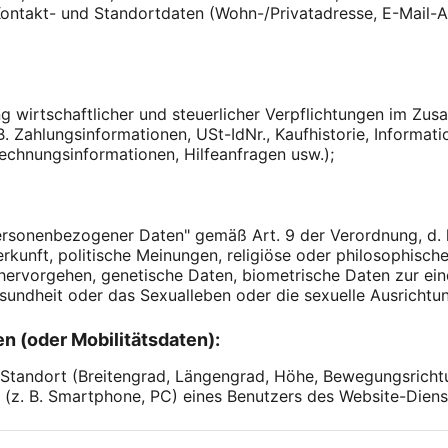
 Kontakt- und Standortdaten (Wohn-/Privatadresse, E-Mail
ng wirtschaftlicher und steuerlicher Verpflichtungen im Zu
 B. Zahlungsinformationen, USt-IdNr., Kaufhistorie, Inform
Rechnungsinformationen, Hilfeanfragen usw.);
rsonenbezogener Daten" gemäß Art. 9 der Verordnung, d.
erkunft, politische Meinungen, religiöse oder philosophisc
ervorgehen, genetische Daten, biometrische Daten zur eind
sundheit oder das Sexualleben oder die sexuelle Ausrichtun
n (oder Mobilitätsdaten):
 Standort (Breitengrad, Längengrad, Höhe, Bewegungsricht
 (z. B. Smartphone, PC) eines Benutzers des Website-Dien