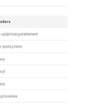
ellers
n-us/privacystatement
y-policy.html
acy
icy/
acy
y/cookies