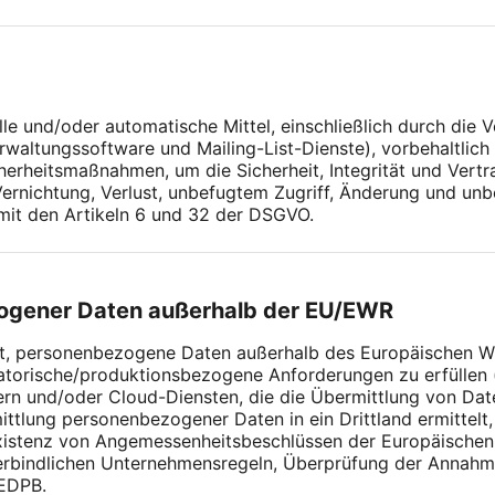
lle und/oder automatische Mittel, einschließlich durch die
rwaltungssoftware und Mailing-List-Dienste), vorbehaltli
cherheitsmaßnahmen, um die Sicherheit, Integrität und Vert
Vernichtung, Verlust, unbefugtem Zugriff, Änderung und un
mit den Artikeln 6 und 32 der DSGVO.
zogener Daten außerhalb der EU/EWR
ht, personenbezogene Daten außerhalb des Europäischen Wir
torische/produktionsbezogene Anforderungen zu erfüllen (
rn und/oder Cloud-Diensten, die die Übermittlung von Dat
ttlung personenbezogener Daten in ein Drittland ermittelt
xistenz von Angemessenheitsbeschlüssen der Europäischen
verbindlichen Unternehmensregeln, Überprüfung der Anna
EDPB.