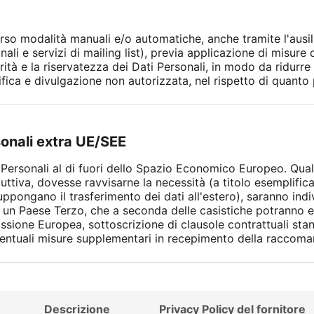
erso modalità manuali e/o automatiche, anche tramite l'ausil
ali e servizi di mailing list), previa applicazione di misure
rità e la riservatezza dei Dati Personali, in modo da ridurre 
ica e divulgazione non autorizzata, nel rispetto di quanto p
sonali extra UE/SEE
ti Personali al di fuori dello Spazio Economico Europeo. Qual
ttiva, dovesse ravvisarne la necessità (a titolo esemplific
uppongano il trasferimento dei dati all'estero), saranno ind
 un Paese Terzo, che a seconda delle casistiche potranno ess
sione Europea, sottoscrizione di clausole contrattuali sta
 eventuali misure supplementari in recepimento della racco
Descrizione
Privacy Policy del fornitore