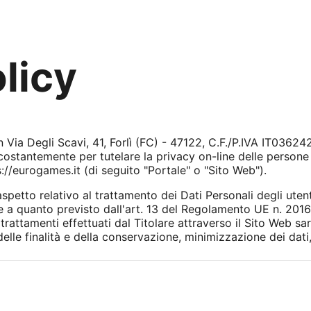
licy
ia Degli Scavi, 41, Forlì (FC) - 47122, C.F./P.IVA IT036242
costantemente per tutelare la privacy on-line delle persone 
s://eurogames.it (di seguito "Portale" o "Sito Web").
petto relativo al trattamento dei Dati Personali degli utenti
 a quanto previsto dall'art. 13 del Regolamento UE n. 201
ttamenti effettuati dal Titolare attraverso il Sito Web saran
elle finalità e della conservazione, minimizzazione dei dati,