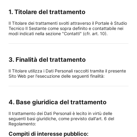
1. Titolare del trattamento
Il Titolare dei trattamenti svolti attraverso il Portale è Studio
Tecnico Il Sestante come sopra definito e contattabile nei
modi indicati nella sezione "Contatti" (cfr. art. 10).
3. Finalità del trattamento
Il Titolare utilizza i Dati Personali raccolti tramite il presente
Sito Web per l'esecuzione delle seguenti finalità:
4. Base giuridica del trattamento
Il trattamento dei Dati Personali è lecito in virtù delle
seguenti basi giuridiche, come previsto dall'art. 6 del
Regolamento:
Compiti di interesse pubblico: