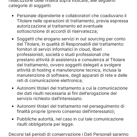
l'esecuzione delle finalità sopra indicate, alle seguenti
categorie di soggetti:
Personale dipendente e collaboratori che coadiuvano il
Titolare nelle operazioni di trattamento, previa espressa
autorizzazione al trattamento ed eventuale
sottoscrizione di accordi di riservatezza;
Soggetti che erogano servizi in out sourcing per conto
del Titolare, in qualità di Responsabili del trattamento:
fornitori di servizi informatici in cloud, liberi
professionisti, società o studi professionali che
prestano attività di assistenza e consulenza al Titolare
del trattamento, ovvero soggetti delegati a svolgere
attività di hosting e manutenzione tecnica, inclusa la
manutenzione di software, degli apparati di rete e delle
reti di comunicazione elettronica;
Autonomi titolari del trattamento a cui la comunicazione
dei dati risulti necessaria ai fini dell'erogazione del
servizio richiesto dall'interessato.
Autonomi titolari del trattamento nel perseguimento di
finalità proprie (previo consenso dell'interessato);
Pubbliche autorità, nel caso in cui tale comunicazione
risulti obbligatoria per legge.
Decorsi tali periodi di conservazione i Dati Personali saranno