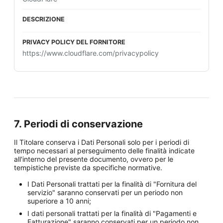
https://www.cloudflare.com/privacypolicy
7. Periodi di conservazione
Il Titolare conserva i Dati Personali solo per i periodi di
tempo necessari al perseguimento delle finalità indicate
all'interno del presente documento, ovvero per le
tempistiche previste da specifiche normative.
I Dati Personali trattati per la finalità di "Fornitura del
servizio" saranno conservati per un periodo non
superiore a 10 anni;
I dati personali trattati per la finalità di "Pagamenti e
Fatturazione" saranno conservati per un periodo non