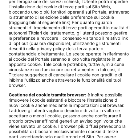
per l'erogazione dei servizi richiesti, l'Utente potrà impedire
l'installazione dei cookie di terze parti sul Sito Web,
bloccando uno o più fornitori operanti sul Portale, attraverso
lo strumento di selezione delle preferenze sui cookie
(raggiungibile al seguente link) Per quanto riguarda
strumenti di tracciamento di terze parti operanti in qualità di
autonomi Titolari del trattamento, gli utenti possono gestire
le preferenze e revocare il consenso visitando il relativo link
di opt out (qualora disponibile), utilizzando gli strumenti
descritti nella privacy policy della terza parte o
contattandola direttamente. Le scelte operate in riferimento
ai cookie del Portale saranno a loro volta registrate in un
apposito cookie. Tale cookie potrebbe, tuttavia, in alcune
circostanze non funzionare correttamente: in tali casi, il
Titolare suggerisce di cancellare i cookie non graditi e di
inibirne l'utilizzo anche attraverso le funzionalità dei tuoi
browser.
Gestione dei cookie tramite browser:
è inoltre possibile
rimuovere i cookie esistenti e bloccare l'installazione di
nuovi cookie anche mediante le impostazioni del browser.
Laddove gli utenti vogliano decidere di volta in volta se
accettare o meno i cookie, possono anche configurare il
proprio browser affinché generi un avviso ogni volta che
viene salvato un cookie. I browser più diffusi prevedono la
possibilità di bloccare esclusivamente i cookie di terze
parti, accettando solo quelli propri del Sito. Per avere