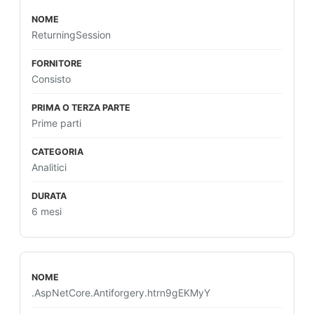
ReturningSession
Consisto
Prime parti
Analitici
6 mesi
.AspNetCore.Antiforgery.htrn9gEKMyY