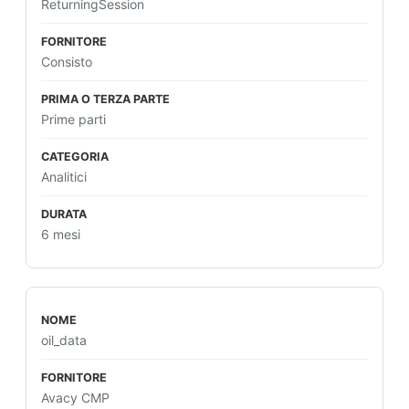
ReturningSession
Consisto
Prime parti
Analitici
6 mesi
oil_data
Avacy CMP