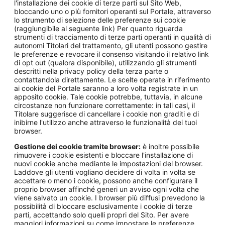
l'installazione dei cookie di terze parti sul Sito Web,
bloccando uno o più fornitori operanti sul Portale, attraverso
lo strumento di selezione delle preferenze sui cookie
(raggiungibile al seguente link) Per quanto riguarda
strumenti di tracciamento di terze parti operanti in qualità di
autonomi Titolari del trattamento, gli utenti possono gestire
le preferenze e revocare il consenso visitando il relativo link
di opt out (qualora disponibile), utilizzando gli strumenti
descritti nella privacy policy della terza parte o
contattandola direttamente. Le scelte operate in riferimento
ai cookie del Portale saranno a loro volta registrate in un
apposito cookie. Tale cookie potrebbe, tuttavia, in alcune
circostanze non funzionare correttamente: in tali casi, il
Titolare suggerisce di cancellare i cookie non graditi e di
inibirne l'utilizzo anche attraverso le funzionalità dei tuoi
browser.
Gestione dei cookie tramite browser:
è inoltre possibile
rimuovere i cookie esistenti e bloccare l'installazione di
nuovi cookie anche mediante le impostazioni del browser.
Laddove gli utenti vogliano decidere di volta in volta se
accettare o meno i cookie, possono anche configurare il
proprio browser affinché generi un avviso ogni volta che
viene salvato un cookie. I browser più diffusi prevedono la
possibilità di bloccare esclusivamente i cookie di terze
parti, accettando solo quelli propri del Sito. Per avere
maggiori informazioni su come impostare le preferenze